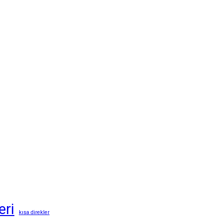
eri
kısa direkler