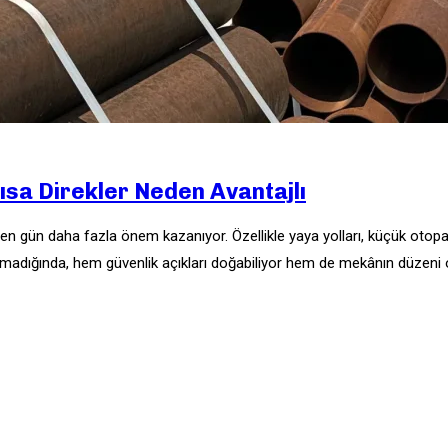
ısa Direkler Neden Avantajlı
en gün daha fazla önem kazanıyor. Özellikle yaya yolları, küçük otopark
nmadığında, hem güvenlik açıkları doğabiliyor hem de mekânın düzeni o