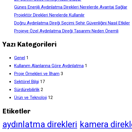
Güneş Enerjili Aydınlatma Direkleri Nerelerde Avantaj Sağlar
Projektör Direkleri Nerelerde Kullanılır
Doğru Aydınlatma Direği Seçimi Şehir Güvenliğini Nasıl Etkiler
Projeye Özel Aydınlatma Direği Tasarımı Neden Önemli
Yazı Kategorileri
Genel
1
Kullanım Alanlarına Göre Aydınlatma
1
Proje Örnekleri ve İlham
3
Sektörel Bilgi
17
Sürdürebilirlik
2
Ürün ve Teknoloji
12
Etiketler
aydınlatma direkleri
kamera direkl