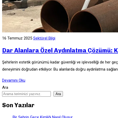
16 Temmuz 2025
Sektörel Bilgi
Dar Alanlara Özel Aydınlatma Çözümü: K
Şehirlerin estetik görünümü kadar güvenliği ve işlevselliği de her geç
deneyimini doğrudan etkiliyor. Bu alanlarda doğru aydınlatma sağla
Devamını Oku
Ara
Ara
Son Yazılar
Bir Şehrin Gece Kimliği Nasıl Oluşur