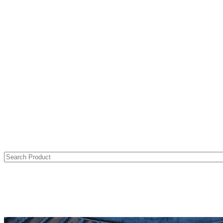
Elevator Projector Poles
Smart City Systems
Flagpoles
Camera Poles
Catenary Poles
Traffic, Sign and Signaling Poles
Services
Project Planning and Manufacturing
Electrostatic Powder Painting
Hot Dip Galvanized Coating
Contact
TR
EN
"We Enlighten the World."
Catalog
Search
Product
Home
Corporate
About Us
Documents & Certificates