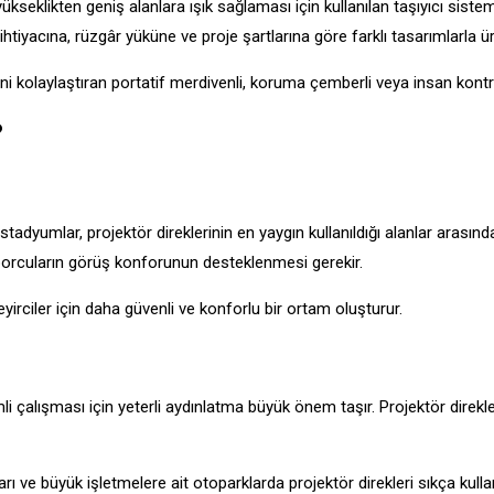
yükseklikten geniş alanlara ışık sağlaması için kullanılan taşıyıcı siste
 ihtiyacına, rüzgâr yüküne ve proje şartlarına göre farklı tasarımlarla üret
i kolaylaştıran portatif merdivenli, koruma çemberli veya insan kontroll
?
e stadyumlar, projektör direklerinin en yaygın kullanıldığı alanlar arasın
porcuların görüş konforunun desteklenmesi gerekir.
irciler için daha güvenli ve konforlu bir ortam oluşturur.
 çalışması için yeterli aydınlatma büyük önem taşır. Projektör direkle
rı ve büyük işletmelere ait otoparklarda projektör direkleri sıkça kullanı