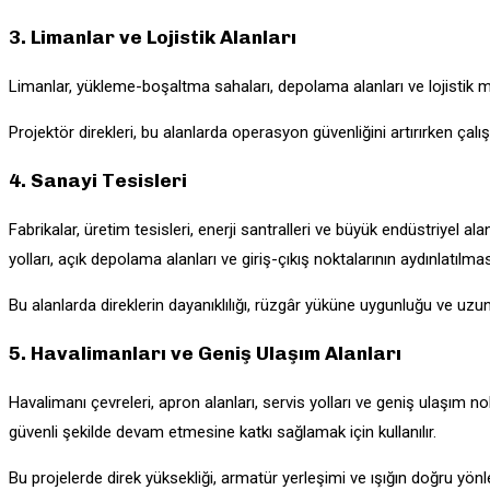
3. Limanlar ve Lojistik Alanları
Limanlar, yükleme-boşaltma sahaları, depolama alanları ve lojistik me
Projektör direkleri, bu alanlarda operasyon güvenliğini artırırken çal
4. Sanayi Tesisleri
Fabrikalar, üretim tesisleri, enerji santralleri ve büyük endüstriyel 
yolları, açık depolama alanları ve giriş-çıkış noktalarının aydınlatılması
Bu alanlarda direklerin dayanıklılığı, rüzgâr yüküne uygunluğu ve uzun
5. Havalimanları ve Geniş Ulaşım Alanları
Havalimanı çevreleri, apron alanları, servis yolları ve geniş ulaşım n
güvenli şekilde devam etmesine katkı sağlamak için kullanılır.
Bu projelerde direk yüksekliği, armatür yerleşimi ve ışığın doğru yönl