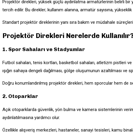
Projektör direkleri, yüksek güçlü aydınlatma armatürlerinin belirli bir 
tercih edilir. Bu direkler; kullanım alanına, armatür sayısına, yükseklik
Standart projektör direklerinin yanı sıra bakım ve müdahale süreçlerin
Projektör Direkleri Nerelerde Kullanılır
1. Spor Sahaları ve Stadyumlar
Futbol sahaları, tenis kortları, basketbol sahaları, atletizm pistleri v
ışığın sahaya dengeli dağılması, gölge oluşumunun azaltılması ve s
Doğru konumlandırılmış projektör direkleri, hem sporcular hem de sey
2. Otoparklar
Açık otoparklarda güvenlik, yön bulma ve kamera sistemlerinin verimli
aydınlatılmasına yardımcı olur.
Özellikle alışveriş merkezleri, hastaneler, sanayi tesisleri, kamu binala