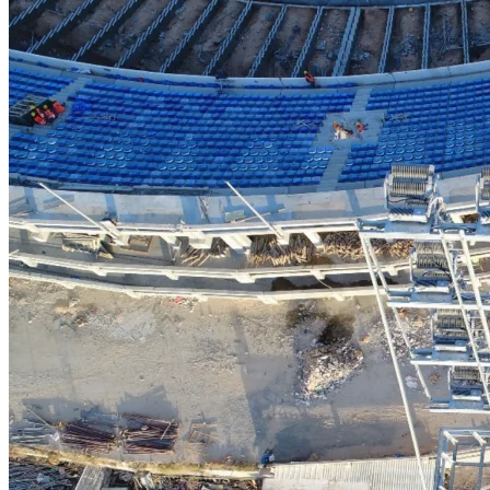
References
Products
Lighting Poles
Galvanized Lighting Poles
Decorative Lighting Poles
Tedaş Type Project Approved
Classic Decorative Lighting Poles
Bollards
Solar Powered Poles
Projector Poles
Elevator Projector Poles
Fixed Platform Projector Poles
Smart City Systems
Flagpoles
Camera Poles
Catenary Poles
Traffic, Sign and Signaling Poles
Services
Project Planning and Manufacturing
Electrostatic Powder Painting
Hot Dip Galvanized Coating